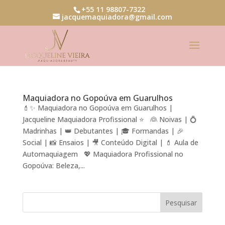
+55 11 98807-7322
jacquemaquiadora@gmail.com
Maquiadora no Gopoúva em Guarulhos
💄✨ Maquiadora no Gopoúva em Guarulhos |
Jacqueline Maquiadora Profissional ⭐ 👰 Noivas | 💍
Madrinhas | 👑 Debutantes | 🎓 Formandas | 🎉
Social | 📸 Ensaios | 🎥 Conteúdo Digital | 💄 Aula de
Automaquiagem 💖 Maquiadora Profissional no
Gopoúva: Beleza,...
Pesquisar