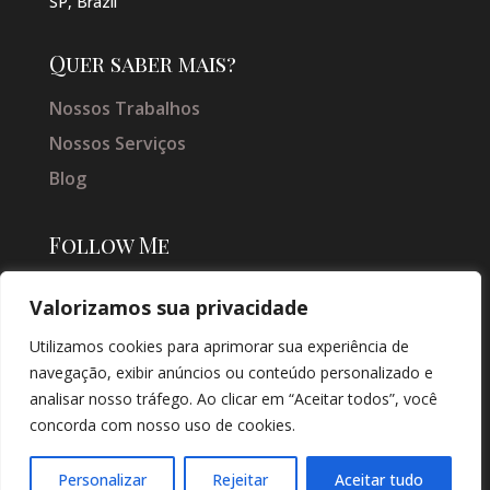
SP, Brazil
Quer saber mais?
Nossos Trabalhos
Nossos Serviços
Blog
Follow Me
Valorizamos sua privacidade
Utilizamos cookies para aprimorar sua experiência de
navegação, exibir anúncios ou conteúdo personalizado e
analisar nosso tráfego. Ao clicar em “Aceitar todos”, você
concorda com nosso uso de cookies.
© COPYRIGHT 2026 → JACQUELINE VIEIRA MAKEUP → POR: CONEKI -
SOLUÇÕES DIGITAIS |
CRIAÇÃO DE SITES
Personalizar
Rejeitar
Aceitar tudo