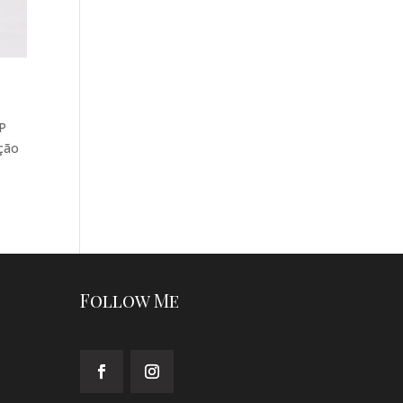
SP
nção
Follow Me