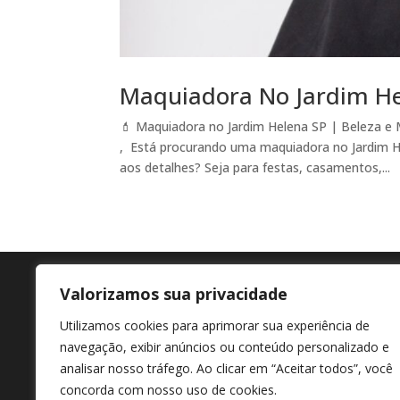
Maquiadora No Jardim H
💄 Maquiadora no Jardim Helena SP | Beleza e
, Está procurando uma maquiadora no Jardim He
aos detalhes? Seja para festas, casamentos,...
Valorizamos sua privacidade
Agende agora
En
Utilizamos cookies para aprimorar sua experiência de
+55 11 98807-7322
Av M
navegação, exibir anúncios ou conteúdo personalizado e
Afon
analisar nosso tráfego. Ao clicar em “Aceitar todos”, você
concorda com nosso uso de cookies.