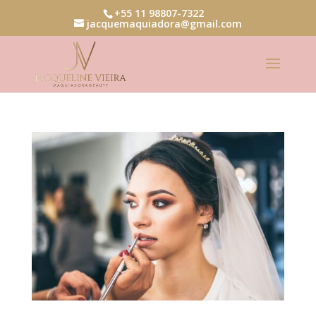
+55 11 98807-7322
jacquemaquiadora@gmail.com