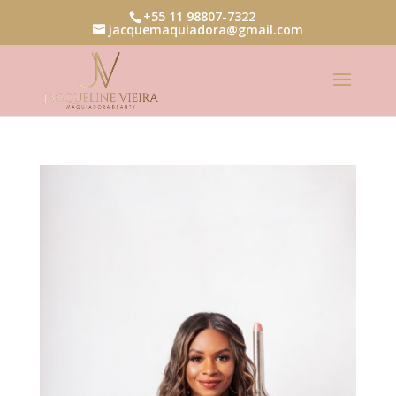
+55 11 98807-7322
jacquemaquiadora@gmail.com