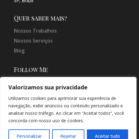
SP, Brazil
Quer saber mais?
Nossos Trabalhos
Nossos Serviços
Blog
Follow Me
Valorizamos sua privacidade
Utilizamos cookies para aprimorar sua experiência de
navegação, exibir anúncios ou conteúdo personalizado e
analisar nosso tráfego. Ao clicar em “Aceitar todos”, você
concorda com nosso uso de cookies.
© COPYRIGHT 2026 → JACQUELINE VIEIRA MAKEUP → POR: CONEKI -
SOLUÇÕES DIGITAIS |
CRIAÇÃO DE SITES
Personalizar
Rejeitar
Aceitar tudo