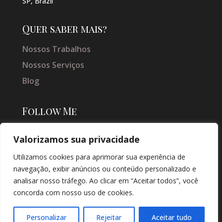
SP, Brazil
Quer saber mais?
Nossos Trabalhos
Nossos Serviços
Blog
Follow Me
Valorizamos sua privacidade
Utilizamos cookies para aprimorar sua experiência de
navegação, exibir anúncios ou conteúdo personalizado e
analisar nosso tráfego. Ao clicar em “Aceitar todos”, você
concorda com nosso uso de cookies.
© COPYRIGHT 2026 → JACQUELINE VIEIRA MAKEUP → POR: CONEKI -
SOLUÇÕES DIGITAIS |
CRIAÇÃO DE SITES
Personalizar
Rejeitar
Aceitar tudo