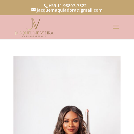
+55 11 98807-7322
jacquemaquiadora@gmail.com