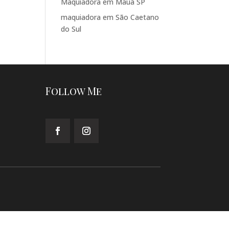
Maquiadora em Mauá SP
maquiadora em São Caetano
do Sul
Follow Me