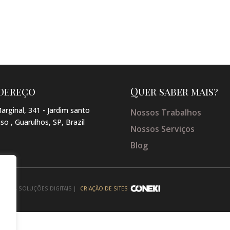
dereço
Quer saber mais?
arginal, 341 - Jardim santo
Nossos Trabalhos
so , Guarulhos, SP, Brazil
Nossos Serviços
Blog
NEKI - SOLUÇÕES DIGITAIS |
CRIAÇÃO DE SITES