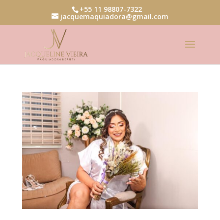
+55 11 98807-7322
jacquemaquiadora@gmail.com