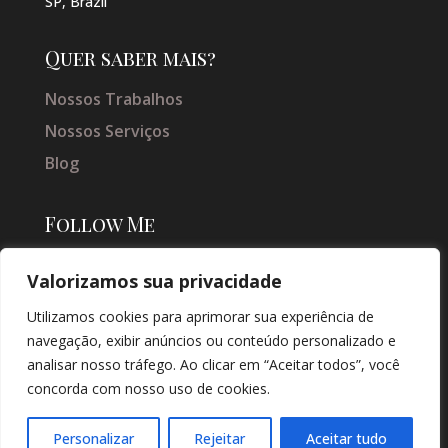
SP, Brazil
Quer saber mais?
Nossos Trabalhos
Nossos Serviços
Blog
Follow Me
Valorizamos sua privacidade
Utilizamos cookies para aprimorar sua experiência de
navegação, exibir anúncios ou conteúdo personalizado e
analisar nosso tráfego. Ao clicar em “Aceitar todos”, você
concorda com nosso uso de cookies.
© COPYRIGHT 2026 → JACQUELINE VIEIRA MAKEUP → POR: CONEKI -
SOLUÇÕES DIGITAIS |
CRIAÇÃO DE SITES
Personalizar
Rejeitar
Aceitar tudo