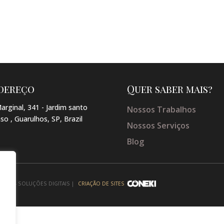
dereço
Quer saber mais?
arginal, 341 - Jardim santo
Nossos Trabalhos
so , Guarulhos, SP, Brazil
Nossos Serviços
Blog
NEKI - SOLUÇÕES DIGITAIS |
CRIAÇÃO DE SITES