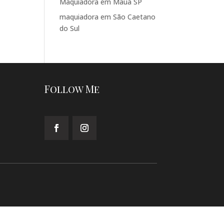
Maquiadora em Mauá SP
maquiadora em São Caetano
do Sul
Follow Me