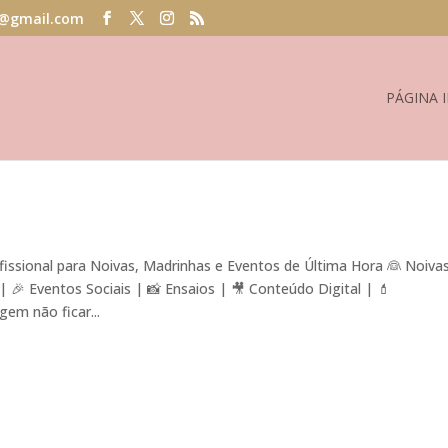
@gmail.com
PÁGINA I
ssional para Noivas, Madrinhas e Eventos de Última Hora 👰 Noiva
🎉 Eventos Sociais | 📸 Ensaios | 🎥 Conteúdo Digital | 💄
em não ficar...