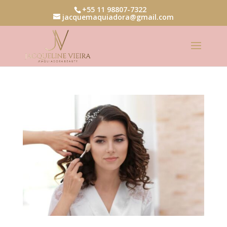
+55 11 98807-7322
jacquemaquiadora@gmail.com