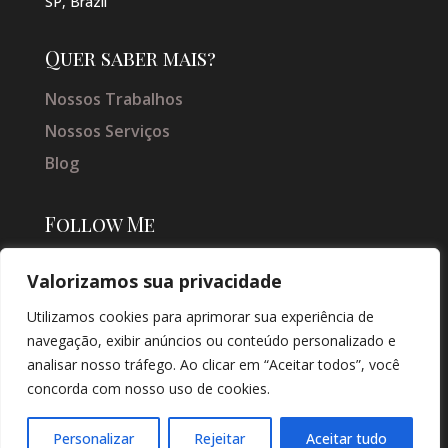
SP, Brazil
Quer saber mais?
Nossos Trabalhos
Nossos Serviços
Blog
Follow Me
Valorizamos sua privacidade
Utilizamos cookies para aprimorar sua experiência de
navegação, exibir anúncios ou conteúdo personalizado e
analisar nosso tráfego. Ao clicar em “Aceitar todos”, você
concorda com nosso uso de cookies.
© COPYRIGHT 2026 → JACQUELINE VIEIRA MAKEUP → POR: CONEKI -
SOLUÇÕES DIGITAIS |
CRIAÇÃO DE SITES
Personalizar
Rejeitar
Aceitar tudo