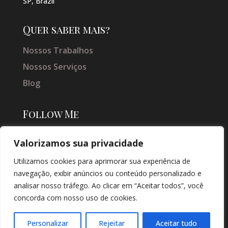
SP, Brazil
Quer saber mais?
Nossos Trabalhos
Nossos Serviços
Blog
Follow Me
Valorizamos sua privacidade
Utilizamos cookies para aprimorar sua experiência de
navegação, exibir anúncios ou conteúdo personalizado e
analisar nosso tráfego. Ao clicar em “Aceitar todos”, você
concorda com nosso uso de cookies.
© COPYRIGHT 2026 → JACQUELINE VIEIRA MAKEUP → POR: CONEKI -
SOLUÇÕES DIGITAIS |
CRIAÇÃO DE SITES
Personalizar
Rejeitar
Aceitar tudo