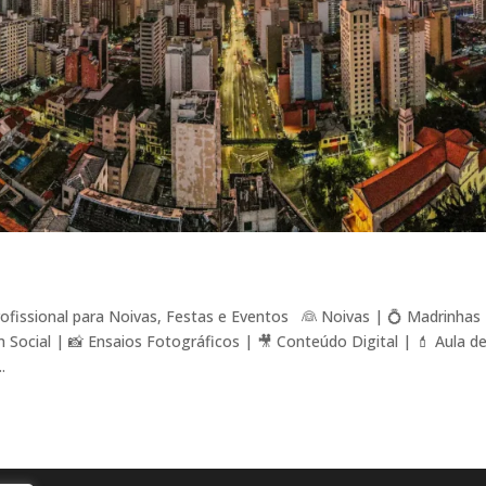
fissional para Noivas, Festas e Eventos 👰 Noivas | 💍 Madrinhas
ocial | 📸 Ensaios Fotográficos | 🎥 Conteúdo Digital | 💄 Aula d
.