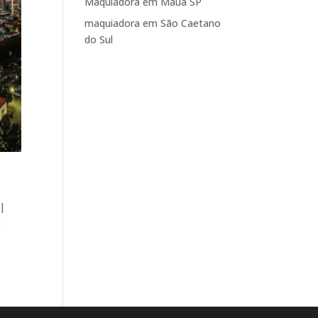
Maquiadora em Mauá SP
maquiadora em São Caetano
do Sul
 |
e