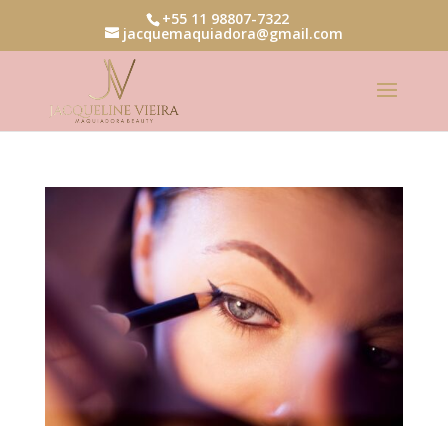
+55 11 98807-7322
jacquemaquiadora@gmail.com