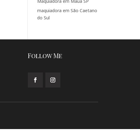
Maquiadora em Mauá SP
maquiadora em São Caetano
do Sul
Follow Me