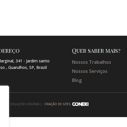
dereço
Quer saber mais?
arginal, 341 - Jardim santo
Nossos Trabalhos
so , Guarulhos, SP, Brazil
Nossos Serviços
Blog
NEKI - SOLUÇÕES DIGITAIS |
CRIAÇÃO DE SITES