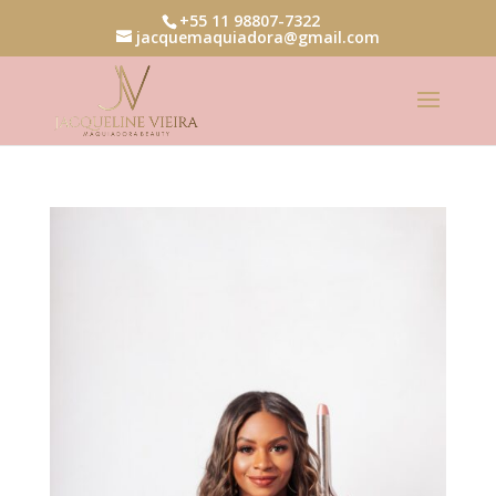
+55 11 98807-7322
jacquemaquiadora@gmail.com