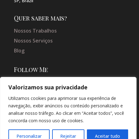
SP, Brazil
Quer saber mais?
Nossos Trabalhos
Nossos Serviços
Blog
Follow Me
Valorizamos sua privacidade
Utilizamos cookies para aprimorar sua experiência de
navegação, exibir anúncios ou conteúdo personalizado e
analisar nosso tráfego. Ao clicar em “Aceitar todos”, você
concorda com nosso uso de cookies.
© COPYRIGHT 2026 → JACQUELINE VIEIRA MAKEUP → POR: CONEKI -
SOLUÇÕES DIGITAIS |
CRIAÇÃO DE SITES
Personalizar
Rejeitar
Aceitar tudo