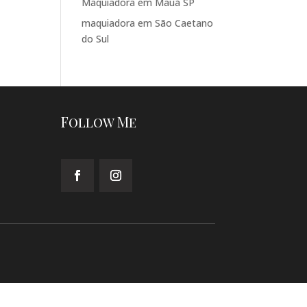
Maquiadora em Mauá SP
maquiadora em São Caetano
do Sul
Follow Me