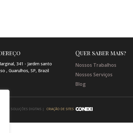
dereço
Quer saber mais?
arginal, 341 - Jardim santo
Nossos Trabalhos
so , Guarulhos, SP, Brazil
Nossos Serviços
Blog
NEKI - SOLUÇÕES DIGITAIS |
CRIAÇÃO DE SITES