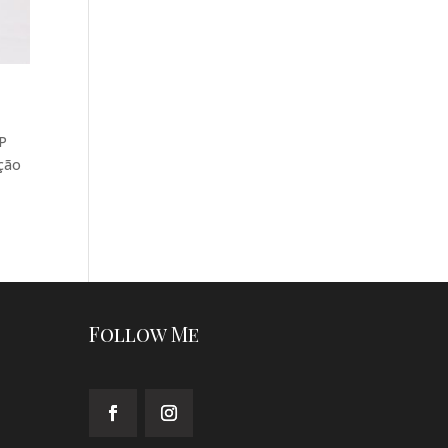
SP
nção
Follow Me