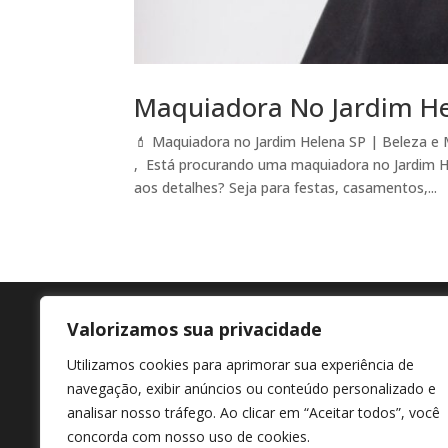
Maquiadora No Jardim H
💄 Maquiadora no Jardim Helena SP | Beleza e
, Está procurando uma maquiadora no Jardim He
aos detalhes? Seja para festas, casamentos,...
Valorizamos sua privacidade
Agende agora
En
Utilizamos cookies para aprimorar sua experiência de
+55 11 98807-7322
Av M
navegação, exibir anúncios ou conteúdo personalizado e
Afon
analisar nosso tráfego. Ao clicar em “Aceitar todos”, você
concorda com nosso uso de cookies.