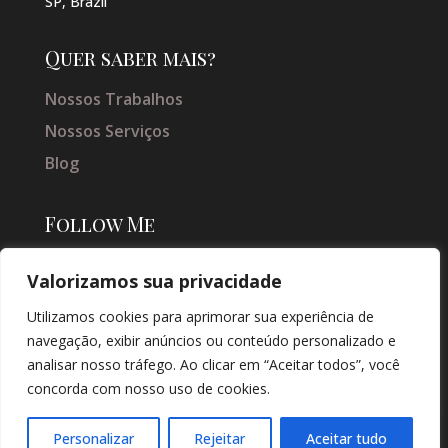
SP, Brazil
Quer saber mais?
Nossos Trabalhos
Nossos Serviços
Blog
Follow Me
Valorizamos sua privacidade
Utilizamos cookies para aprimorar sua experiência de
navegação, exibir anúncios ou conteúdo personalizado e
analisar nosso tráfego. Ao clicar em “Aceitar todos”, você
concorda com nosso uso de cookies.
© COPYRIGHT 2026 → JACQUELINE VIEIRA MAKEUP → POR: CONEKI -
SOLUÇÕES DIGITAIS |
CRIAÇÃO DE SITES
Personalizar
Rejeitar
Aceitar tudo