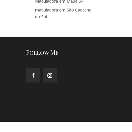
Maquiadora em Mauá SP
maquiadora em São Caetano
do Sul
Follow Me