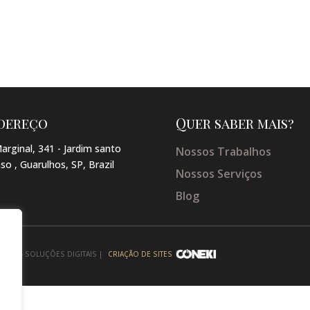
dereço
Quer saber mais?
arginal, 341 - Jardim santo
Nossos Trabalhos
so , Guarulhos, SP, Brazil
Nossos Serviços
Blog
NEKI - SOLUÇÕES DIGITAIS |
CRIAÇÃO DE SITES