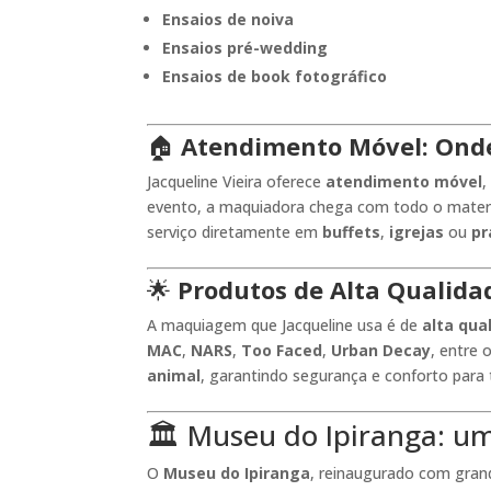
Ensaios de noiva
Ensaios pré-wedding
Ensaios de book fotográfico
🏠
Atendimento Móvel: Onde
Jacqueline Vieira oferece
atendimento móvel
,
evento, a maquiadora chega com todo o materia
serviço diretamente em
buffets
,
igrejas
ou
pr
🌟
Produtos de Alta Qualida
A maquiagem que Jacqueline usa é de
alta qua
MAC
,
NARS
,
Too Faced
,
Urban Decay
, entre 
animal
, garantindo segurança e conforto para 
🏛️ Museu do Ipiranga: u
O
Museu do Ipiranga
, reinaugurado com gran