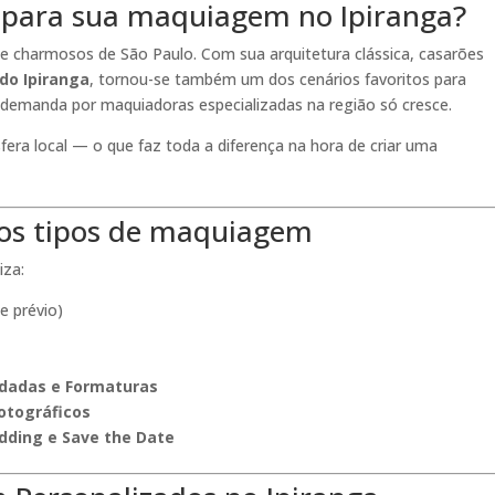
k para sua maquiagem no Ipiranga?
s e charmosos de São Paulo. Com sua arquitetura clássica, casarões
do Ipiranga
, tornou-se também um dos cenários favoritos para
a demanda por maquiadoras especializadas na região só cresce.
fera local — o que faz toda a diferença na hora de criar uma
os os tipos de maquiagem
iza:
e prévio)
idadas e Formaturas
otográficos
ding e Save the Date