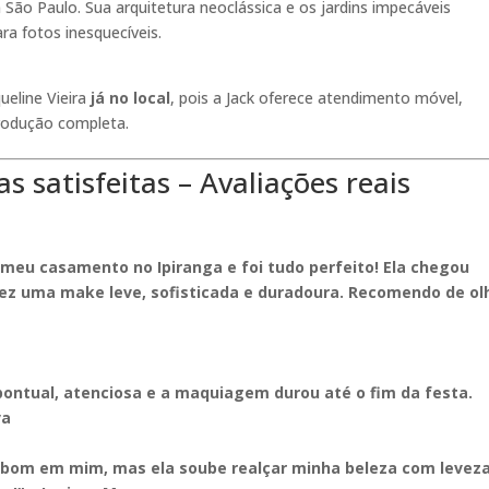
São Paulo. Sua arquitetura neoclássica e os jardins impecáveis
ra fotos inesquecíveis.
eline Vieira
já no local
, pois a Jack oferece atendimento móvel,
rodução completa.
s satisfeitas –
Avaliações reais
meu casamento no Ipiranga e foi tudo perfeito! Ela chegou
ez uma make leve, sofisticada e duradoura. Recomendo de ol
 pontual, atenciosa e a maquiagem durou até o fim da festa.
va
ia bom em mim, mas ela soube realçar minha beleza com levez