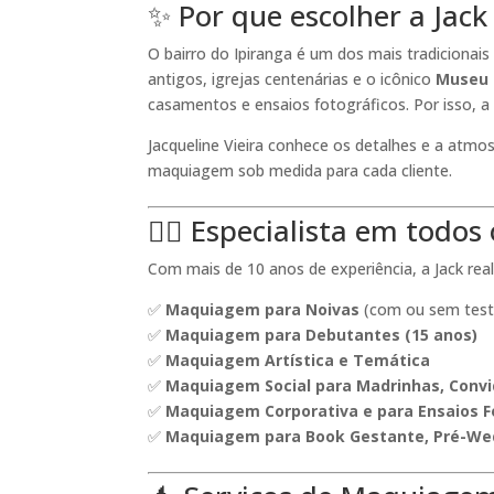
✨ Por que escolher a Jac
O bairro do Ipiranga é um dos mais tradicionai
antigos, igrejas centenárias e o icônico
Museu 
casamentos e ensaios fotográficos. Por isso, 
Jacqueline Vieira conhece os detalhes e a atmos
maquiagem sob medida para cada cliente.
👰‍♀️ Especialista em tod
Com mais de 10 anos de experiência, a Jack real
✅
Maquiagem para Noivas
(com ou sem test
✅
Maquiagem para Debutantes (15 anos)
✅
Maquiagem Artística e Temática
✅
Maquiagem Social para Madrinhas, Conv
✅
Maquiagem Corporativa e para Ensaios F
✅
Maquiagem para Book Gestante, Pré-Wed