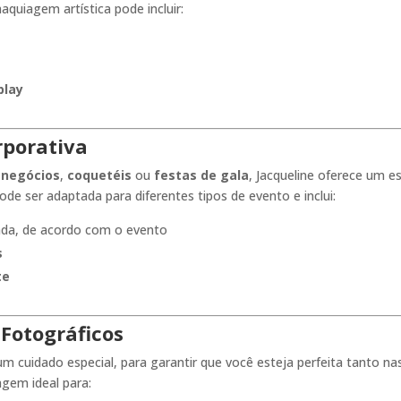
quiagem artística pode incluir:
play
rporativa
 negócios
,
coquetéis
ou
festas de gala
, Jacqueline oferece um es
de ser adaptada para diferentes tipos de evento e inclui:
ada, de acordo com o evento
s
te
Fotográficos
 cuidado especial, para garantir que você esteja perfeita tanto na
agem ideal para: