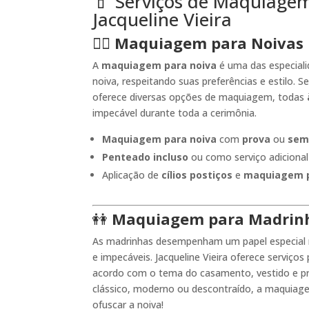
💄 Serviços de Maquiagem
Jacqueline Vieira
👰‍♀️
Maquiagem para Noivas
A
maquiagem para noiva
é uma das especialid
noiva, respeitando suas preferências e estilo. 
oferece diversas opções de maquiagem, todas
impecável durante toda a cerimônia.
Maquiagem para noiva
com
prova
ou
sem
Penteado incluso
ou como serviço adicional
Aplicação de
cílios postiços
e
maquiagem p
👭
Maquiagem para Madrin
As madrinhas desempenham um papel especial 
e impecáveis. Jacqueline Vieira oferece serviç
acordo com o tema do casamento, vestido e pr
clássico, moderno ou descontraído, a maquiage
ofuscar a noiva!