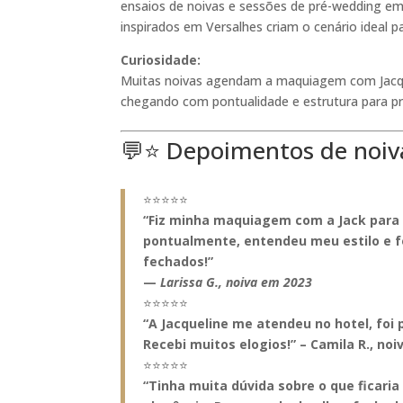
ensaios de noivas e sessões de pré-wedding em 
inspirados em Versalhes criam o cenário ideal pa
Curiosidade:
Muitas noivas agendam a maquiagem com Jacqu
chegando com pontualidade e estrutura para p
💬
⭐ Depoimentos de noiva
⭐⭐⭐⭐⭐
“Fiz minha maquiagem com a Jack para 
pontualmente, entendeu meu estilo e f
fechados!”
—
Larissa G., noiva em 2023
⭐⭐⭐⭐⭐
“A Jacqueline me atendeu no hotel, foi
Recebi muitos elogios!” – Camila R., noi
⭐⭐⭐⭐⭐
“Tinha muita dúvida sobre o que ficar