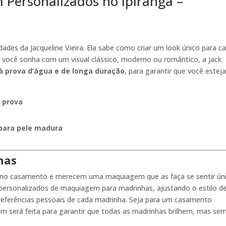
 Personalizados no Ipiranga –
ades da Jacqueline Vieira. Ela sabe como criar um look único para c
Se você sonha com um visual clássico, moderno ou romântico, a Jack
à prova d’água e de longa duração
, para garantir que você estej
 prova
ara pele madura
has
no casamento e merecem uma maquiagem que as faça se sentir ún
os personalizados de maquiagem para madrinhas, ajustando o estilo d
eferências pessoais de cada madrinha. Seja para um casamento
m será feita para garantir que todas as madrinhas brilhem, mas se