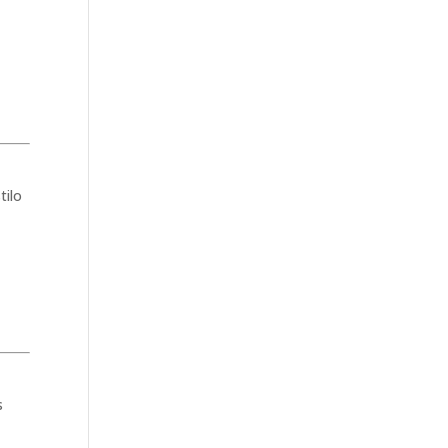
tilo
s