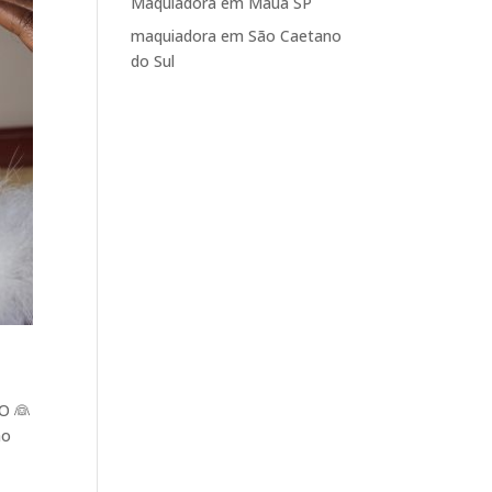
Maquiadora em Mauá SP
maquiadora em São Caetano
do Sul
O 👰
ão