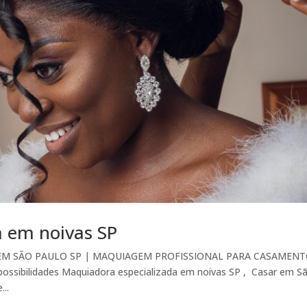
a em noivas SP
EM SÃO PAULO SP | MAQUIAGEM PROFISSIONAL PARA CASAMENT
possibilidades Maquiadora especializada em noivas SP , Casar em S
...