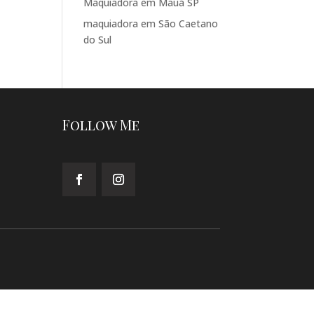
Maquiadora em Mauá SP
maquiadora em São Caetano
do Sul
Follow Me