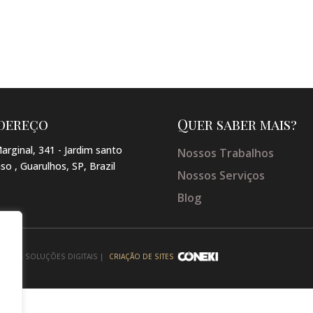
dereço
Quer saber mais?
arginal, 341 - Jardim santo
Nossos Trabalhos
so , Guarulhos, SP, Brazil
Nossos Serviços
Blog
NEKI - SOLUÇÕES DIGITAIS |
CRIAÇÃO DE SITES