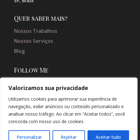
SP, Brazil
Quer saber mais?
Nossos Trabalhos
Nossos Serviços
Blog
Follow Me
Valorizamos sua privacidade
Utilizamos cookies para aprimorar sua experiência de
navegação, exibir anúncios ou conteúdo personalizado e
analisar nosso tráfego. Ao clicar em “Aceitar todos”, você
concorda com nosso uso de cookies.
© COPYRIGHT 2026 → JACQUELINE VIEIRA MAKEUP → POR: CONEKI -
SOLUÇÕES DIGITAIS |
CRIAÇÃO DE SITES
Personalizar
Rejeitar
Aceitar tudo