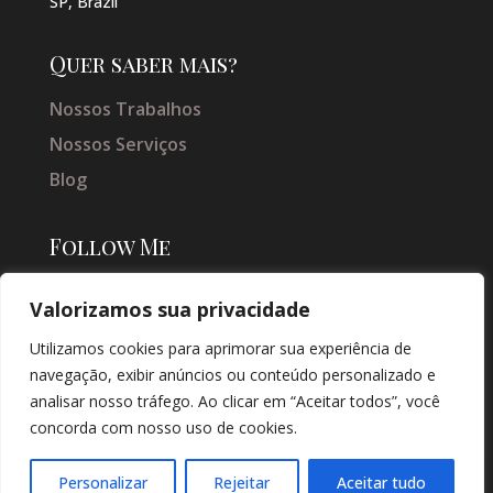
SP, Brazil
Quer saber mais?
Nossos Trabalhos
Nossos Serviços
Blog
Follow Me
Valorizamos sua privacidade
Utilizamos cookies para aprimorar sua experiência de
navegação, exibir anúncios ou conteúdo personalizado e
analisar nosso tráfego. Ao clicar em “Aceitar todos”, você
concorda com nosso uso de cookies.
© COPYRIGHT 2026 → JACQUELINE VIEIRA MAKEUP → POR: CONEKI -
SOLUÇÕES DIGITAIS |
CRIAÇÃO DE SITES
Personalizar
Rejeitar
Aceitar tudo