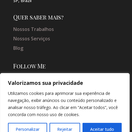
SP, Brazil
Quer saber mais?
Nossos Trabalhos
Nossos Serviços
Blog
Follow Me
Valorizamos sua privacidade
Utilizamos cookies para aprimorar sua experiência de
navegação, exibir anúncios ou conteúdo personalizado e
analisar nosso tráfego. Ao clicar em “Aceitar todos”, você
concorda com nosso uso de cookies.
© COPYRIGHT 2026 → JACQUELINE VIEIRA MAKEUP → POR: CONEKI -
SOLUÇÕES DIGITAIS |
CRIAÇÃO DE SITES
Personalizar
Rejeitar
Aceitar tudo