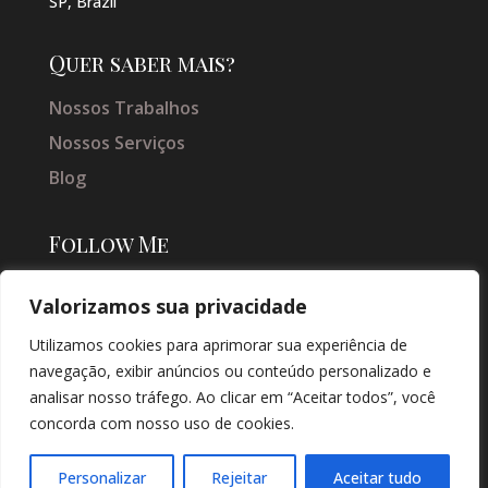
SP, Brazil
Quer saber mais?
Nossos Trabalhos
Nossos Serviços
Blog
Follow Me
Valorizamos sua privacidade
Utilizamos cookies para aprimorar sua experiência de
navegação, exibir anúncios ou conteúdo personalizado e
analisar nosso tráfego. Ao clicar em “Aceitar todos”, você
concorda com nosso uso de cookies.
© COPYRIGHT 2026 → JACQUELINE VIEIRA MAKEUP → POR: CONEKI -
SOLUÇÕES DIGITAIS |
CRIAÇÃO DE SITES
Personalizar
Rejeitar
Aceitar tudo