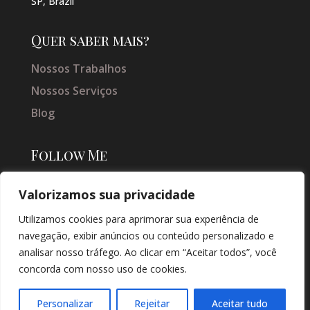
SP, Brazil
Quer saber mais?
Nossos Trabalhos
Nossos Serviços
Blog
Follow Me
Valorizamos sua privacidade
Utilizamos cookies para aprimorar sua experiência de
navegação, exibir anúncios ou conteúdo personalizado e
analisar nosso tráfego. Ao clicar em “Aceitar todos”, você
concorda com nosso uso de cookies.
© COPYRIGHT 2026 → JACQUELINE VIEIRA MAKEUP → POR: CONEKI -
SOLUÇÕES DIGITAIS |
CRIAÇÃO DE SITES
Personalizar
Rejeitar
Aceitar tudo