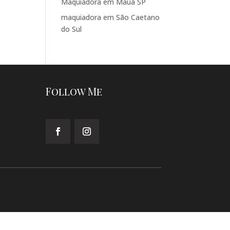
Maquiadora em Mauá SP
maquiadora em São Caetano
do Sul
Follow Me