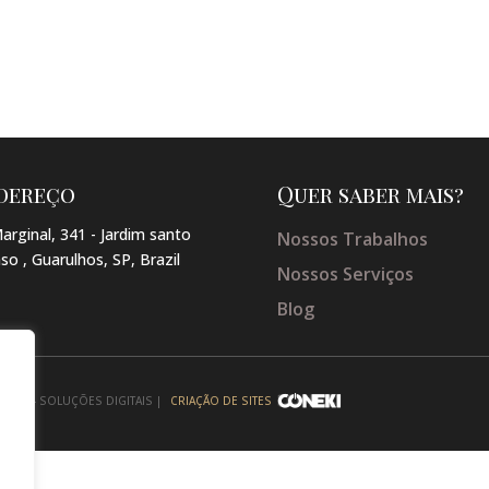
dereço
Quer saber mais?
arginal, 341 - Jardim santo
Nossos Trabalhos
so , Guarulhos, SP, Brazil
Nossos Serviços
Blog
NEKI - SOLUÇÕES DIGITAIS |
CRIAÇÃO DE SITES