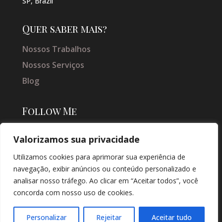
SP, Brazil
Quer saber mais?
Nossos Trabalhos
Nossos Serviços
Blog
Follow Me
Valorizamos sua privacidade
Utilizamos cookies para aprimorar sua experiência de
navegação, exibir anúncios ou conteúdo personalizado e
analisar nosso tráfego. Ao clicar em “Aceitar todos”, você
concorda com nosso uso de cookies.
© COPYRIGHT 2026 → JACQUELINE VIEIRA MAKEUP → POR: CONEKI -
SOLUÇÕES DIGITAIS |
CRIAÇÃO DE SITES
Personalizar
Rejeitar
Aceitar tudo