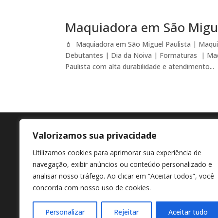
Maquiadora em São Migue
💄 Maquiadora em São Miguel Paulista | Maqui
Debutantes | Dia da Noiva | Formaturas | Ma
Paulista com alta durabilidade e atendimento...
Valorizamos sua privacidade
Agende agora
En
Utilizamos cookies para aprimorar sua experiência de
+55 11 98807-7322
Av M
navegação, exibir anúncios ou conteúdo personalizado e
Afon
analisar nosso tráfego. Ao clicar em “Aceitar todos”, você
concorda com nosso uso de cookies.
Personalizar
Rejeitar
Aceitar tudo