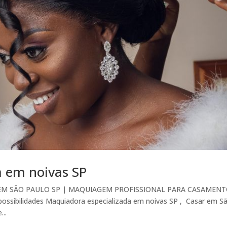
a em noivas SP
EM SÃO PAULO SP | MAQUIAGEM PROFISSIONAL PARA CASAMENT
possibilidades Maquiadora especializada em noivas SP , Casar em S
...