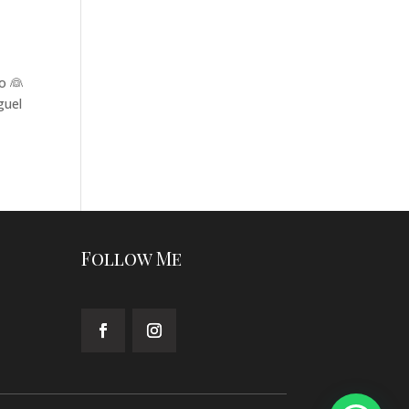
o 👰
guel
Follow Me