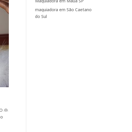
Maquiadora em Mauá SP
maquiadora em São Caetano
do Sul
O 👰
ão