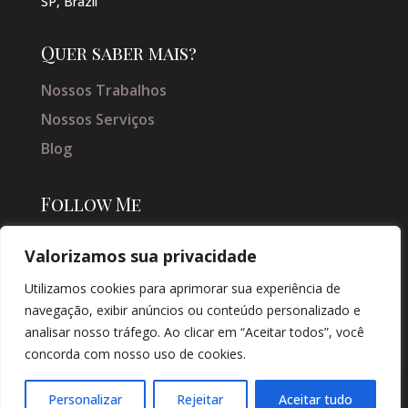
SP, Brazil
Quer saber mais?
Nossos Trabalhos
Nossos Serviços
Blog
Follow Me
Valorizamos sua privacidade
Utilizamos cookies para aprimorar sua experiência de
navegação, exibir anúncios ou conteúdo personalizado e
analisar nosso tráfego. Ao clicar em “Aceitar todos”, você
concorda com nosso uso de cookies.
© COPYRIGHT 2026 → JACQUELINE VIEIRA MAKEUP → POR: CONEKI -
SOLUÇÕES DIGITAIS |
CRIAÇÃO DE SITES
Personalizar
Rejeitar
Aceitar tudo