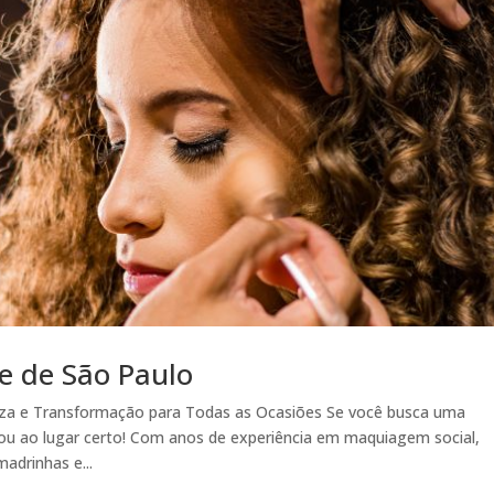
e de São Paulo
eza e Transformação para Todas as Ocasiões Se você busca uma
ou ao lugar certo! Com anos de experiência em maquiagem social,
adrinhas e...