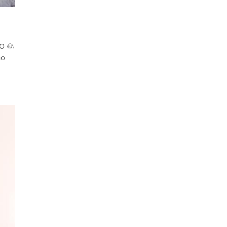
O 👰
ão