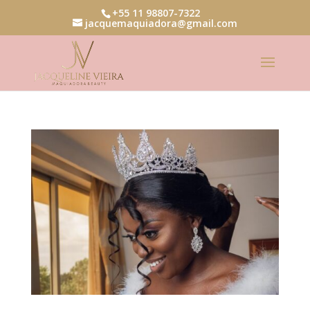
+55 11 98807-7322
jacquemaquiadora@gmail.com