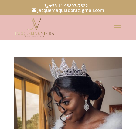
+55 11 98807-7322
jacquemaquiadora@gmail.com