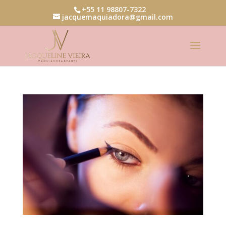
+55 11 98807-7322
jacquemaquiadora@gmail.com