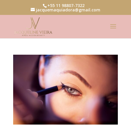
+55 11 98807-7322
jacquemaquiadora@gmail.com