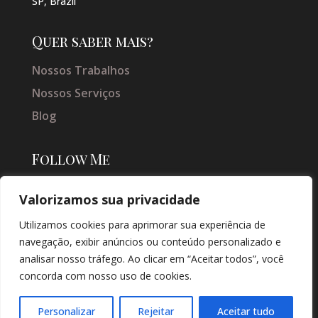
SP, Brazil
Quer saber mais?
Nossos Trabalhos
Nossos Serviços
Blog
Follow Me
Valorizamos sua privacidade
Utilizamos cookies para aprimorar sua experiência de
navegação, exibir anúncios ou conteúdo personalizado e
analisar nosso tráfego. Ao clicar em “Aceitar todos”, você
concorda com nosso uso de cookies.
© COPYRIGHT 2026 → JACQUELINE VIEIRA MAKEUP → POR: CONEKI -
SOLUÇÕES DIGITAIS |
CRIAÇÃO DE SITES
Personalizar
Rejeitar
Aceitar tudo