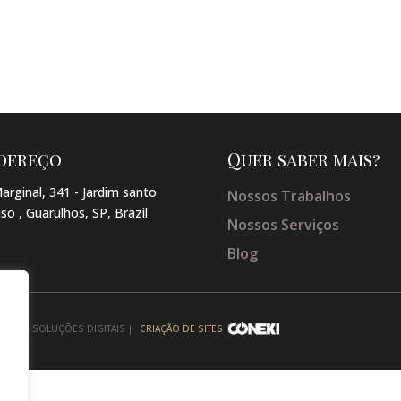
dereço
Quer saber mais?
arginal, 341 - Jardim santo
Nossos Trabalhos
so , Guarulhos, SP, Brazil
Nossos Serviços
Blog
NEKI - SOLUÇÕES DIGITAIS |
CRIAÇÃO DE SITES