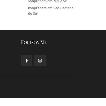
Maquiadora em Mauá SP
maquiadora em São Caetano
do Sul
Follow Me