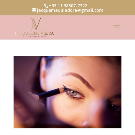
+55 11 98807-7322
jacquemaquiadora@gmail.com