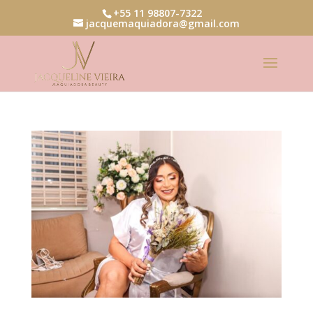
+55 11 98807-7322
jacquemaquiadora@gmail.com